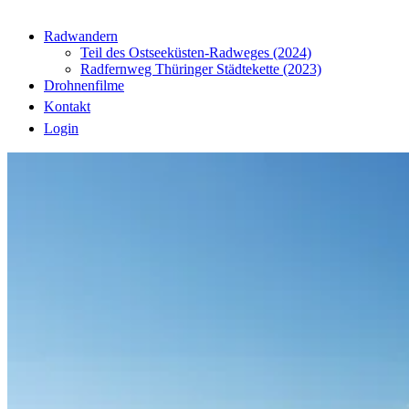
Radwandern
Teil des Ostseeküsten-Radweges (2024)
Radfernweg Thüringer Städtekette (2023)
Drohnenfilme
Kontakt
Login