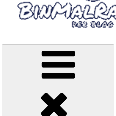
Wandern, Radfahren oder mit Minicamper unterwegs…