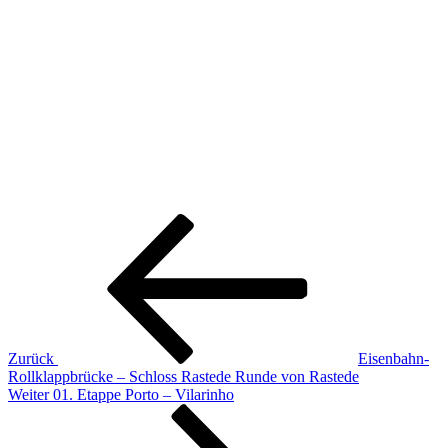
Beitragsnavigation
Vorheriger
Beitrag
Zurück
Eisenbahn-
Rollklappbrücke – Schloss Rastede Runde von Rastede
Nächster
Weiter
01. Etappe Porto – Vilarinho
Beitrag