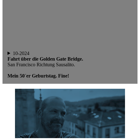
10-2024
Fahrt über die Golden Gate Bridge.
San Francisco Richtung Sausalito.
Mein 50´er Geburtstag. Fine!