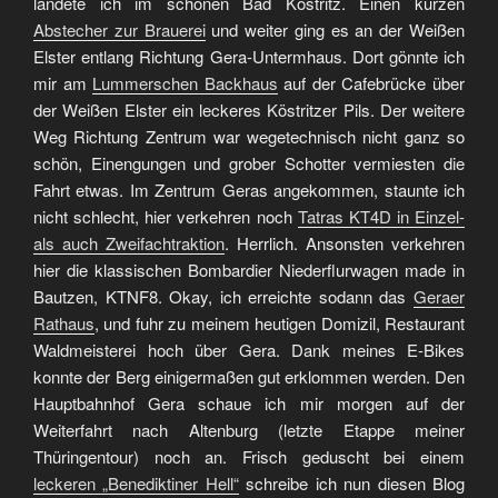
landete ich im schönen Bad Köstritz. Einen kurzen
Abstecher zur Brauerei
und weiter ging es an der Weißen
Elster entlang Richtung Gera-Untermhaus. Dort gönnte ich
mir am
Lummerschen Backhaus
auf der Cafebrücke über
der Weißen Elster ein leckeres Köstritzer Pils. Der weitere
Weg Richtung Zentrum war wegetechnisch nicht ganz so
schön, Einengungen und grober Schotter vermiesten die
Fahrt etwas. Im Zentrum Geras angekommen, staunte ich
nicht schlecht, hier verkehren noch
Tatras KT4D in Einzel-
als auch Zweifachtraktion
. Herrlich. Ansonsten verkehren
hier die klassischen Bombardier Niederflurwagen made in
Bautzen, KTNF8. Okay, ich erreichte sodann das
Geraer
Rathaus
, und fuhr zu meinem heutigen Domizil, Restaurant
Waldmeisterei hoch über Gera. Dank meines E-Bikes
konnte der Berg einigermaßen gut erklommen werden. Den
Hauptbahnhof Gera schaue ich mir morgen auf der
Weiterfahrt nach Altenburg (letzte Etappe meiner
Thüringentour) noch an. Frisch geduscht bei einem
leckeren „Benediktiner Hell“
schreibe ich nun diesen Blog