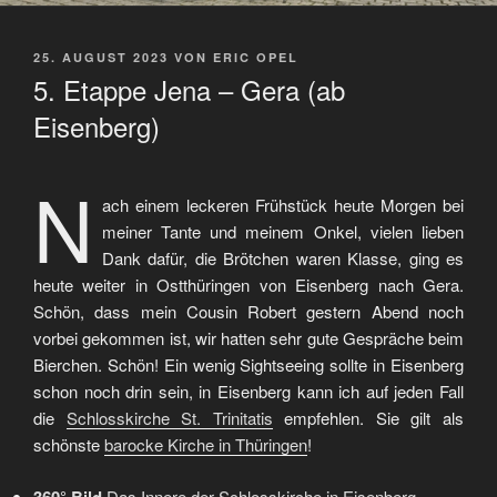
VERÖFFENTLICHT
25. AUGUST 2023
VON
ERIC OPEL
AM
5. Etappe Jena – Gera (ab
Eisenberg)
N
ach einem leckeren Frühstück heute Morgen bei
meiner Tante und meinem Onkel, vielen lieben
Dank dafür, die Brötchen waren Klasse, ging es
heute weiter in Ostthüringen von Eisenberg nach Gera.
Schön, dass mein Cousin Robert gestern Abend noch
vorbei gekommen ist, wir hatten sehr gute Gespräche beim
Bierchen. Schön! Ein wenig Sightseeing sollte in Eisenberg
schon noch drin sein, in Eisenberg kann ich auf jeden Fall
die
Schlosskirche St. Trinitatis
empfehlen. Sie gilt als
schönste
barocke Kirche in Thüringen
!
360° Bild
Das Innere der Schlosskirche in Eisenberg