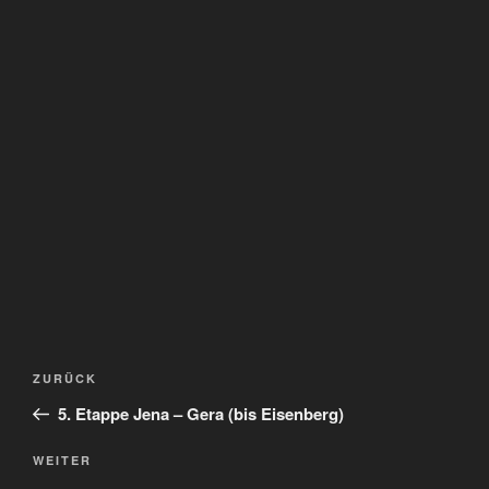
Beitragsnavigation
Vorheriger
ZURÜCK
Beitrag
5. Etappe Jena – Gera (bis Eisenberg)
Nächster
WEITER